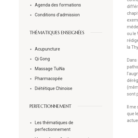
Agenda des formations
diffe
chapi
Conditions d’admission
exemp
méde
THÉMATIQUES ENSEIGNÉES
ou le
rédi
la Thy
Acupuncture
Qi Gong
Dans 
pathol
Massage TuiNa
l’aug
Pharmacopée
dére
(même
Diététique Chinoise
sont 
PERFECTIONNEMENT
Il me
que l
actue
Les thématiques de
perfectionnement