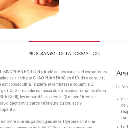
PROGRAMME DE LA FORMATION
Ape
U BING YUAN HOU LUN « traité sur les causes et symptômes
aladies » écrit par CHAO YUAN FANG en 610, dit a ce sujet :
 est consécutif à l’anxiété et la tristesse nouant le QI
La for
nergie). Cette maladie est aussi due à la consommation d’eau
SHA SHUI), les impuretés suivent le QI et pénètrent les
de n
eaux, gagnent la partie inférieure du cou et s’y
de 
loppent.»
rap
fon
démontre que les pathologies de la Thyroïde sont une
La T
issance ancienne de la MTC. Nous retrouvons dans