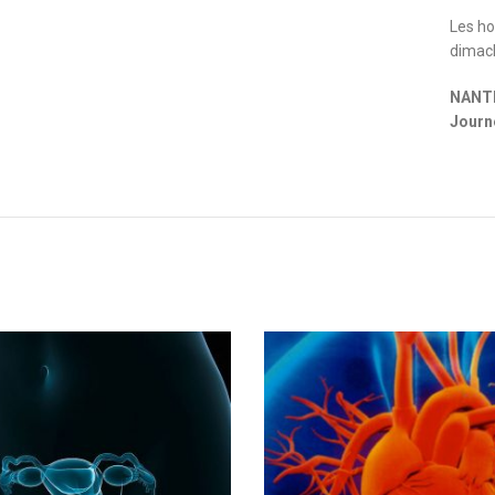
Les ho
dimac
NANTES
Journ