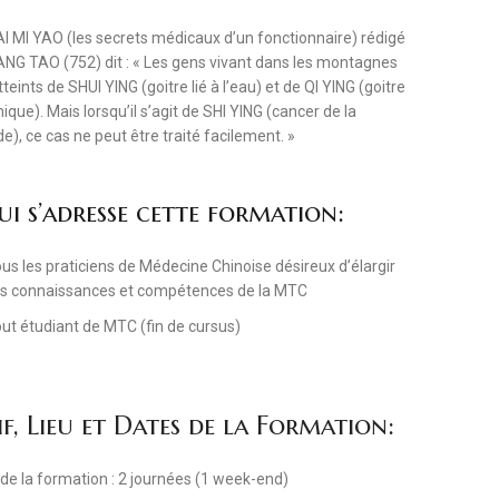
I MI YAO (les secrets médicaux d’un fonctionnaire) rédigé
NG TAO (752) dit : « Les gens vivant dans les montagnes
teints de SHUI YING (goitre lié à l’eau) et de QI YING (goitre
ique). Mais lorsqu’il s’agit de SHI YING (cancer de la
de), ce cas ne peut être traité facilement. »
ui s’adresse cette formation:
ous les praticiens de Médecine Chinoise désireux d’élargir
rs connaissances et compétences de la MTC
out étudiant de MTC (fin de cursus)
if, Lieu et Dates de la Formation:
de la formation : 2 journées (1 week-end)