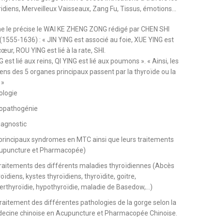
ridiens, Merveilleux Vaisseaux, Zang Fu, Tissus, émotions…
le précise le WAI KE ZHENG ZONG rédigé par CHEN SHI
1555-1636) : « JIN YING est associé au foie, XUE YING est
 cœur, ROU YING est lié à la rate, SHI.
 est lié aux reins, QI YING est lié aux poumons ». « Ainsi, les
iens des 5 organes principaux passent par la thyroïde ou la
 »
tiologie
tiopathogénie
diagnostic
 principaux syndromes en MTC ainsi que leurs traitements
upuncture et Pharmacopée)
Traitements des différents maladies thyroïdiennes (Abcès
oïdiens, kystes thyroïdiens, thyroïdite, goitre,
erthyroïdie, hypothyroïdie, maladie de Basedow,…)
traitement des différentes pathologies de la gorge selon la
decine chinoise en Acupuncture et Pharmacopée Chinoise.