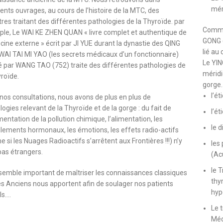
mé
́rents ouvrages, au cours de l’histoire de la MTC, des
tres traitant des différentes pathologies de la Thyroïde. par
Comme 
le, Le WAI KE ZHEN QUAN « livre complet et authentique de
GONG (
cine externe » écrit par JI YUE durant la dynastie des QING
lié au
 WAI TAI MI YAO (les secrets médicaux d’un fonctionnaire)
Le YING
gé par WANG TAO (752) traite des différentes pathologies de
mérid
roïde.
gorge.
l’é
nos consultations, nous avons de plus en plus de
ogies relevant de la Thyroïde et de la gorge : du fait de
l’é
mentation de la pollution chimique, l’alimentation, les
le 
̀glements hormonaux, les émotions, les effets radio-actifs
 si les Nuages Radioactifs s’arrêtent aux Frontières !!!) n’y
les
pas étrangers.
(Ac
le 
 semble important de maîtriser les connaissances classiques
thyr
es Anciens nous apportent afin de soulager nos patients
hyp
ls….
Le 
Mé