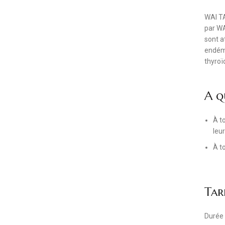
WAI TA
par WA
sont at
endém
thyroï
A q
À t
leu
À t
Tar
Durée 