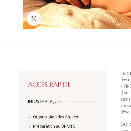
Click to enlarge
Le ZH
des m
ACCÈS RAPIDE
« YING
(l’é
sale (
INFOS PRATIQUES
vaiss
déve
Organisation des études
Ceci 
Préparation au DNMTC
conna