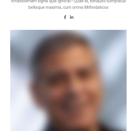
ornatissimam signis quis ignorat? Quae illi, exhausti sumptibus
bellisque maximis, cum omnis Mithridaticos