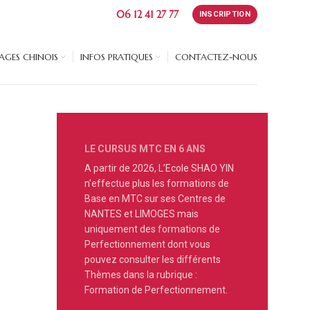
06 12 41 27 77
INSCRIPTION
GES CHINOIS
INFOS PRATIQUES
CONTACTEZ-NOUS
LE CURSUS MTC EN 6 ANS
A partir de 2026, L’Ecole SHAO YIN
n’effectue plus les formations de
Base en MTC sur ses Centres de
NANTES et LIMOGES mais
uniquement des formations de
Perfectionnement dont vous
pouvez consulter les différents
Thèmes dans la rubrique :
Formation de Perfectionnement.