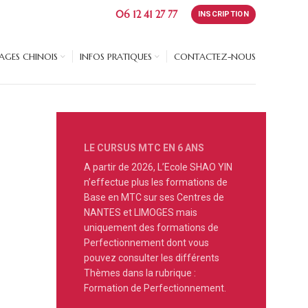
06 12 41 27 77
INSCRIPTION
GES CHINOIS
INFOS PRATIQUES
CONTACTEZ-NOUS
LE CURSUS MTC EN 6 ANS
A partir de 2026, L’Ecole SHAO YIN
n’effectue plus les formations de
Base en MTC sur ses Centres de
NANTES et LIMOGES mais
uniquement des formations de
Perfectionnement dont vous
pouvez consulter les différents
Thèmes dans la rubrique :
Formation de Perfectionnement.