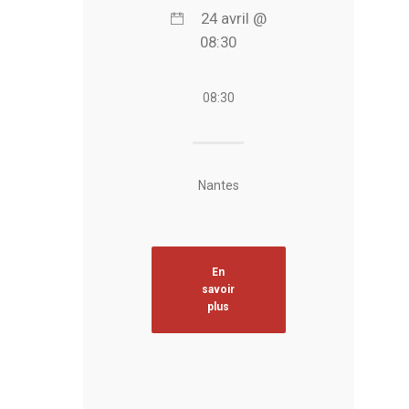
24 avril @
08:30
08:30
Nantes
En
savoir
plus