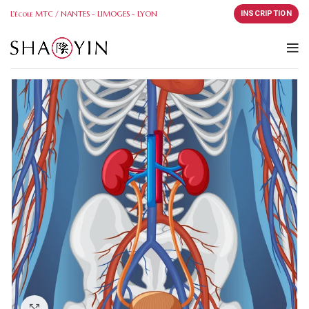
L'école MTC / NANTES - LIMOGES - LYON
INSCRIPTION
Click to enlarge